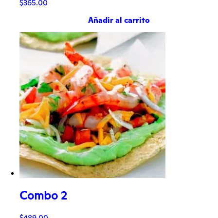
$
365.00
Añadir al carrito
Combo 2
$
489.00